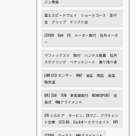
ジン換装
富士スピードウェイ ショートコース 走行
会 グリップ ドリフト会
JZX100 Defi FD メーター取付 社外メータ
ー
ラフィックスⅡ 取付 ハンドル脱着 社外
ステアリング ベケットシート 乗り降り楽
LINK ECU センサー MAP 油圧 燃圧 油温
吸気温
BRZ ZD8 TEIN 車高調取付 MONOSPORT 全
長式 4輪アライメント
S15 シルビア タービン、EXマニ、アウトレッ
ト交換 GT3-RS S＆Aオートクリエイト HPI
JZX100 マークⅡ 4輪アライメント