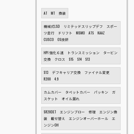
AT MT 換装
機械式LSD リミテッドスリップデフ スポー
ツ走行 ドリフト NISMO ATS KAAZ
CUSCO OS技研
HPI 強化６速 トランスミッション タービン
交換 クロス S15 S14 S13
S13 デフキャリア交換 ファイナル変更
R200 4.9
カムカバー タペットカバー パッキン ガ
スケット オイル漏れ
SR20DET エンジンブロー 修理 エンジン換
装 載せ替え エンジンオーバーホール エ
ンジンOH