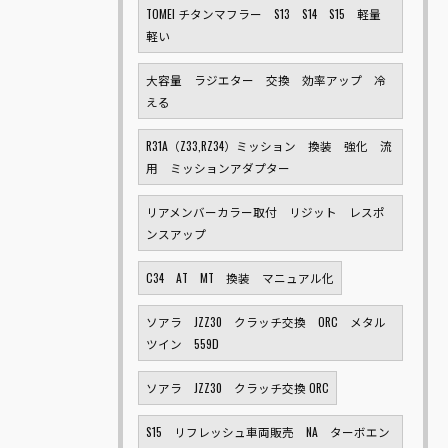
TOMEI チタンマフラー S13 S14 S15 軽量
軽い
大容量 ラジエター 交換 効率アップ 冷
える
R31A（Z33,RZ34）ミッション 換装 強化 流
用 ミッションアダプター
リアメンバーカラー取付 リジット レスポ
ンスアップ
C34 AT MT 換装 マニュアル化
ソアラ JZZ30 クラッチ交換 ORC メタル
ツイン 559D
ソアラ JZZ30 クラッチ交換 ORC
S15 リフレッシュ車両販売 NA ターボエン