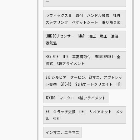
ー
ラフィックスⅡ 取付 ハンドル脱着 社外
ステアリング ベケットシート 乗り降り楽
LINK ECU センサー MAP 油圧 燃圧 油温
吸気温
BRZ ZD8 TEIN 車高調取付 MONOSPORT 全
長式 4輪アライメント
S15 シルビア タービン、EXマニ、アウトレッ
ト交換 GT3-RS S＆Aオートクリエイト HPI
JZX100 マークⅡ 4輪アライメント
86 クラッチ交換 ORC リペアキット メタ
ル 409D
インマニ、エキマニ