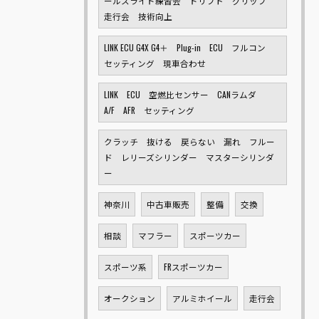
ールスライド練習会 ドリフト グリップ
走行会 技術向上
LINK ECU G4X G4＋ Plug-in ECU フルコン
セッティング 現車合わせ
LINK ECU 空燃比センサー CANラムダ
A/F AFR セッティング
クラッチ 抜ける 戻らない 漏れ フルー
ド レリーズシリンダー マスターシリンダ
ー
神奈川
中古車販売
整備
交換
相談
マフラー
スポーツカー
スポーツ系
FRスポーツカー
オークション
アルミホイール
走行会