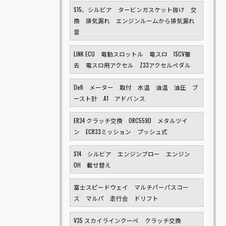
S15、シルビア タービンガスケット抜け 交
換 排気漏れ エンジンルームから排気漏れ
音
LINK ECU 電動スロットル 電スロ ISCV撤
去 電スロ用アクセル Z33アクセルペダル
Defi メーター 取付 水温 油温 油圧 ブ
ースト計 A1 アドバンス
ER34 クラッチ交換 ORC559D メタルツイ
ン ECR33ミッション プッシュ式
S14 シルビア エンジンブロー エンジン
OH 載せ替え
富士スピードウェイ マルチパーパスコー
ス マルパ 走行会 ドリフト
V35 スカイラインクーペ クラッチ交換