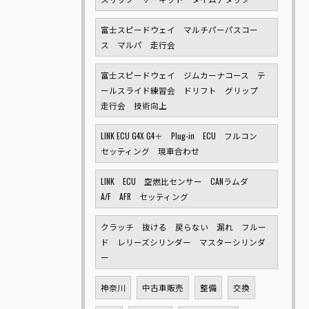
富士スピードウェイ マルチパーパスコー
ス マルパ 走行会
富士スピードウェイ ジムカーナコース テ
ールスライド練習会 ドリフト グリップ
走行会 技術向上
LINK ECU G4X G4＋ Plug-in ECU フルコン
セッティング 現車合わせ
LINK ECU 空燃比センサー CANラムダ
A/F AFR セッティング
クラッチ 抜ける 戻らない 漏れ フルー
ド レリーズシリンダー マスターシリンダ
ー
神奈川
中古車販売
整備
交換