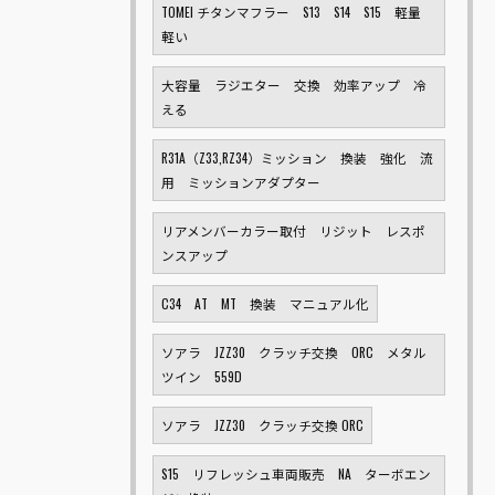
TOMEI チタンマフラー S13 S14 S15 軽量
軽い
大容量 ラジエター 交換 効率アップ 冷
える
R31A（Z33,RZ34）ミッション 換装 強化 流
用 ミッションアダプター
リアメンバーカラー取付 リジット レスポ
ンスアップ
C34 AT MT 換装 マニュアル化
ソアラ JZZ30 クラッチ交換 ORC メタル
ツイン 559D
ソアラ JZZ30 クラッチ交換 ORC
S15 リフレッシュ車両販売 NA ターボエン