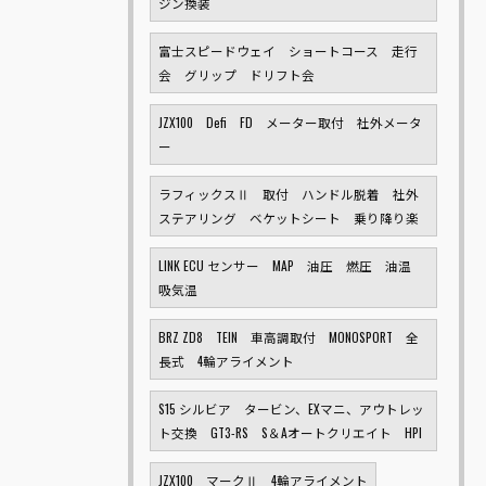
ジン換装
富士スピードウェイ ショートコース 走行
会 グリップ ドリフト会
JZX100 Defi FD メーター取付 社外メータ
ー
ラフィックスⅡ 取付 ハンドル脱着 社外
ステアリング ベケットシート 乗り降り楽
LINK ECU センサー MAP 油圧 燃圧 油温
吸気温
BRZ ZD8 TEIN 車高調取付 MONOSPORT 全
長式 4輪アライメント
S15 シルビア タービン、EXマニ、アウトレッ
ト交換 GT3-RS S＆Aオートクリエイト HPI
JZX100 マークⅡ 4輪アライメント