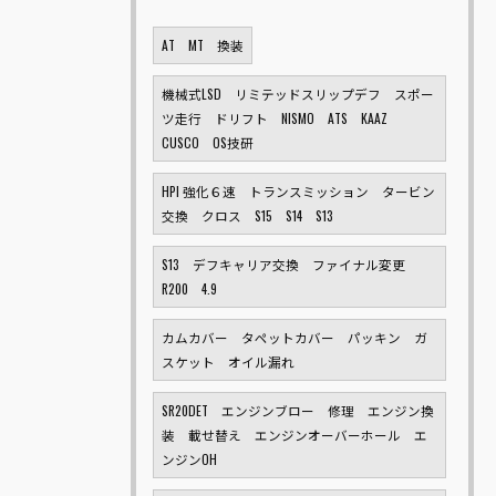
AT MT 換装
機械式LSD リミテッドスリップデフ スポー
ツ走行 ドリフト NISMO ATS KAAZ
CUSCO OS技研
HPI 強化６速 トランスミッション タービン
交換 クロス S15 S14 S13
S13 デフキャリア交換 ファイナル変更
R200 4.9
カムカバー タペットカバー パッキン ガ
スケット オイル漏れ
SR20DET エンジンブロー 修理 エンジン換
装 載せ替え エンジンオーバーホール エ
ンジンOH