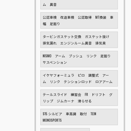
ム 異音
公認車検 改造車検 公認取得 MT換装 車
幅 足廻り
タービンガスケット交換 ガスケット抜け
排気漏れ エンジンルーム異音 排気臭
NISMO アーム ブッシュ リンク 足廻り
サスペンション
イケヤフォーミュラ ピロ 調整式 アー
ム リンク テンションロッド ロアアーム
テールスライド 練習会 FR ドリフト グ
リップ ジムカーナ 滑らせる
S15 シルビア 車高調 取付 TEIN
MONOSPORTS