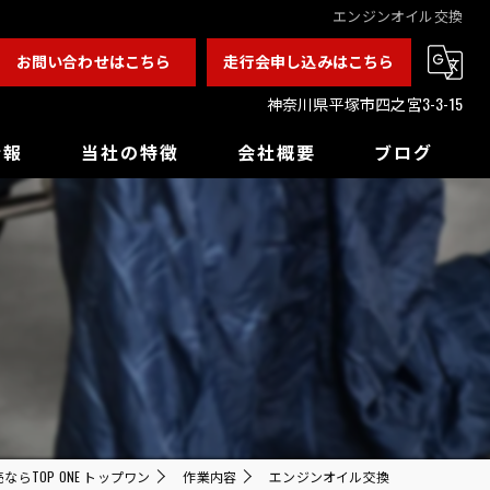
エンジンオイル交換
お問い合わせはこちら
走行会申し込みはこちら
神奈川県平塚市四之宮3-3-15
情報
当社の特徴
会社概要
ブログ
カスタム
チューニング
ドレスアップ
バックオーダー
買取
らTOP ONE トップワン
作業内容
エンジンオイル交換