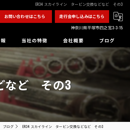
ER34 スカイライン タービン交換などなど その3
お問い合わせはこちら
走行会申し込みはこちら
神奈川県平塚市四之宮3-3-15
情報
当社の特徴
会社概要
ブログ
カスタム
チューニング
どなど その3
ドレスアップ
バックオーダー
買取
ブログ
ER34 スカイライン タービン交換などなど その3