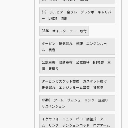
S15 シルビア 金ブレ ブレンボ キャリパ
ー BNR34 流用
GR86 オイルクーラー 取付
タービン 排気漏れ 修理 エンジンルー
ム 異音
公認車検 改造車検 公認取得 MT換装 車
幅 足廻り
タービンガスケット交換 ガスケット抜け
排気漏れ エンジンルーム異音 排気臭
NISMO アーム ブッシュ リンク 足廻り
サスペンション
イケヤフォーミュラ ピロ 調整式 アー
ム リンク テンションロッド ロアアーム