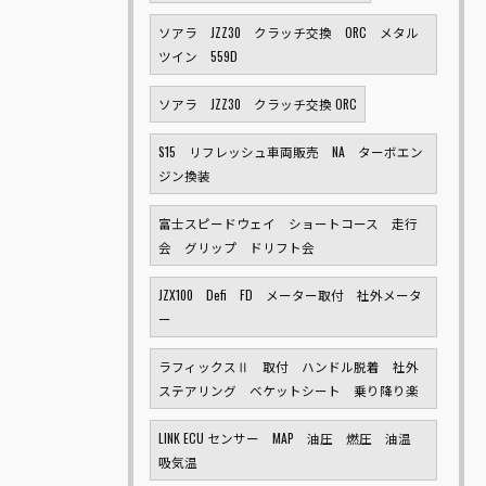
ソアラ JZZ30 クラッチ交換 ORC メタル
ツイン 559D
ソアラ JZZ30 クラッチ交換 ORC
S15 リフレッシュ車両販売 NA ターボエン
ジン換装
富士スピードウェイ ショートコース 走行
会 グリップ ドリフト会
JZX100 Defi FD メーター取付 社外メータ
ー
ラフィックスⅡ 取付 ハンドル脱着 社外
ステアリング ベケットシート 乗り降り楽
LINK ECU センサー MAP 油圧 燃圧 油温
吸気温