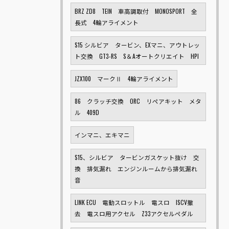
BRZ ZD8 TEIN 車高調取付 MONOSPORT 全
長式 4輪アライメント
S15 シルビア タービン、EXマニ、アウトレッ
ト交換 GT3-RS S＆Aオートクリエイト HPI
JZX100 マークⅡ 4輪アライメント
86 クラッチ交換 ORC リペアキット メタ
ル 409D
インマニ、エキマニ
S15、シルビア タービンガスケット抜け 交
換 排気漏れ エンジンルームから排気漏れ
音
LINK ECU 電動スロットル 電スロ ISCV撤
去 電スロ用アクセル Z33アクセルペダル