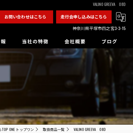
VALINO GREEVA 08D
お問い合わせはこちら
走行会申し込みはこちら
神奈川県平塚市四之宮3-3-15
情報
当社の特徴
会社概要
ブログ
カスタム
チューニング
ドレスアップ
バックオーダー
買取
OP ONE トップワン
取扱商品一覧
VALINO GREEVA 08D