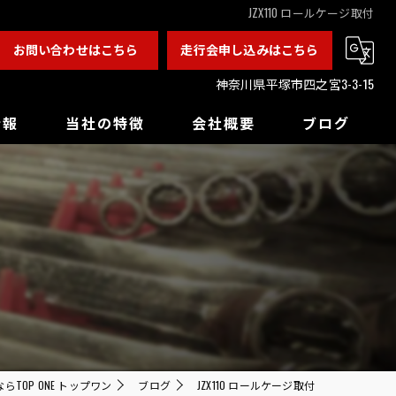
JZX110 ロールケージ取付
お問い合わせはこちら
走行会申し込みはこちら
神奈川県平塚市四之宮3-3-15
情報
当社の特徴
会社概要
ブログ
カスタム
チューニング
ドレスアップ
バックオーダー
買取
TOP ONE トップワン
ブログ
JZX110 ロールケージ取付