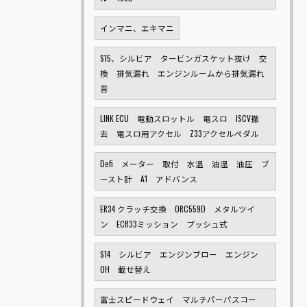
インマニ、エキマニ
S15、シルビア タービンガスケット抜け 交
換 排気漏れ エンジンルームから排気漏れ
音
LINK ECU 電動スロットル 電スロ ISCV撤
去 電スロ用アクセル Z33アクセルペダル
Defi メーター 取付 水温 油温 油圧 ブ
ースト計 A1 アドバンス
ER34 クラッチ交換 ORC559D メタルツイ
ン ECR33ミッション プッシュ式
S14 シルビア エンジンブロー エンジン
OH 載せ替え
富士スピードウェイ マルチパーパスコー