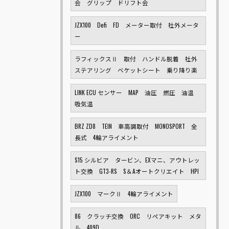
会 グリップ ドリフト会
JZX100 Defi FD メーター取付 社外メータ
ー
ラフィックスⅡ 取付 ハンドル脱着 社外
ステアリング ベケットシート 乗り降り楽
LINK ECU センサー MAP 油圧 燃圧 油温
吸気温
BRZ ZD8 TEIN 車高調取付 MONOSPORT 全
長式 4輪アライメント
S15 シルビア タービン、EXマニ、アウトレッ
ト交換 GT3-RS S＆Aオートクリエイト HPI
JZX100 マークⅡ 4輪アライメント
86 クラッチ交換 ORC リペアキット メタ
ル 409D