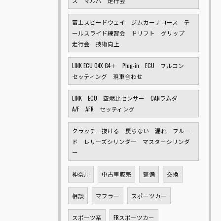
ス マルパ 走行会
富士スピードウェイ ジムカーナコース テ
ールスライド練習会 ドリフト グリップ
走行会 技術向上
LINK ECU G4X G4＋ Plug-in ECU フルコン
セッティング 現車合わせ
LINK ECU 空燃比センサー CANラムダ
A/F AFR セッティング
クラッチ 抜ける 戻らない 漏れ フルー
ド レリーズシリンダー マスターシリンダ
ー
神奈川
中古車販売
整備
交換
相談
マフラー
スポーツカー
スポーツ系
FRスポーツカー