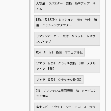
大容量 ラジエター 交換 効率アップ 冷
える
R31A（Z33,RZ34）ミッション 換装 強化 流
用 ミッションアダプター
リアメンバーカラー取付 リジット レスポ
ンスアップ
C34 AT MT 換装 マニュアル化
ソアラ JZZ30 クラッチ交換 ORC メタル
ツイン 559D
ソアラ JZZ30 クラッチ交換 ORC
S15 リフレッシュ車両販売 NA ターボエン
ジン換装
富士スピードウェイ ショートコース 走行