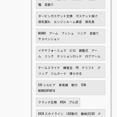
幅 足廻り
タービンガスケット交換 ガスケット抜け
排気漏れ エンジンルーム異音 排気臭
NISMO アーム ブッシュ リンク 足廻り
サスペンション
イケヤフォーミュラ ピロ 調整式 アー
ム リンク テンションロッド ロアアーム
テールスライド 練習会 FR ドリフト グ
リップ ジムカーナ 滑らせる
S15 シルビア 車高調 取付 TEIN
MONOSPORTS
クラッチ交換 R154 プル式
ER34 スカイライン LSD取付 機械式LSD ド