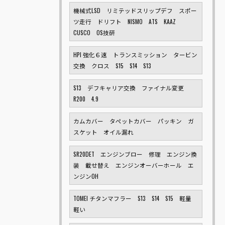
機械式LSD リミテッドスリップデフ スポー
ツ走行 ドリフト NISMO ATS KAAZ
CUSCO OS技研
HPI 強化６速 トランスミッション タービン
交換 クロス S15 S14 S13
S13 デフキャリア交換 ファイナル変更
R200 4.9
カムカバー タペットカバー パッキン ガ
スケット オイル漏れ
SR20DET エンジンブロー 修理 エンジン換
装 載せ替え エンジンオーバーホール エ
ンジンOH
TOMEI チタンマフラー S13 S14 S15 軽量
軽い