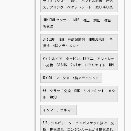
ラフィックスⅡ 取付 ハンドル脱着 社外
ステアリング ベケットシート 乗り降り楽
LINK ECU センサー MAP 油圧 燃圧 油温
吸気温
BRZ ZD8 TEIN 車高調取付 MONOSPORT 全
長式 4輪アライメント
S15 シルビア タービン、EXマニ、アウトレッ
ト交換 GT3-RS S＆Aオートクリエイト HPI
JZX100 マークⅡ 4輪アライメント
86 クラッチ交換 ORC リペアキット メタ
ル 409D
インマニ、エキマニ
S15、シルビア タービンガスケット抜け 交
換 排気漏れ エンジンルームから排気漏れ