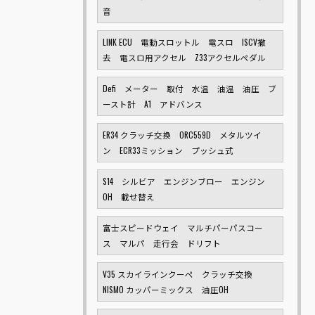
音
LINK ECU 電動スロットル 電スロ ISCV撤
去 電スロ用アクセル Z33アクセルペダル
Defi メーター 取付 水温 油温 油圧 ブ
ースト計 A1 アドバンス
ER34 クラッチ交換 ORC559D メタルツイ
ン ECR33ミッション プッシュ式
S14 シルビア エンジンブロー エンジン
OH 載せ替え
富士スピードウェイ マルチパーパスコー
ス マルパ 走行会 ドリフト
V35 スカイラインクーペ クラッチ交換
NISMO カッパーミックス 油圧OH