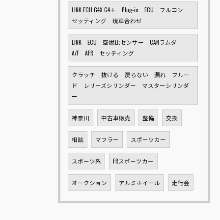
LINK ECU G4X G4＋ Plug-in ECU フルコン
セッティング 現車合わせ
LINK ECU 空燃比センサー CANラムダ
A/F AFR セッティング
クラッチ 抜ける 戻らない 漏れ フルー
ド レリーズシリンダー マスターシリンダ
ー
神奈川
中古車販売
整備
交換
相談
マフラー
スポーツカー
スポーツ系
FRスポーツカー
オークション
アルミホイール
走行会